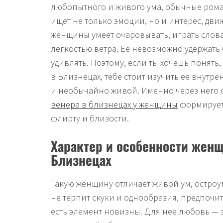
любопытного и живого ума, обычные рома
ищет не только эмоции, но и интерес, дви
женщины умеет очаровывать, играть слов
легкостью ветра. Ее невозможно удержать
удивлять. Поэтому, если ты хочешь понять
в Близнецах, тебе стоит изучить ее внут
и необычайно живой. Именно через него от
венера в близнецах у женщины
формирует
флирту и близости.
Характер и особенности жен
Близнецах
Такую женщину отличает живой ум, остро
не терпит скуки и однообразия, предпочит
есть элемент новизны. Для нее любовь — э