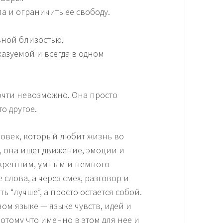
а и ограничить ее свободу.
ной близостью.
казуемой и всегда в одном
очти невозможно. Она просто
о другое.
ловек, который любит жизнь во
”, она ищет движение, эмоции и
скренним, умным и немного
слова, а через смех, разговор и
ть “лучше”, а просто остается собой.
ном языке — языке чувств, идей и
потому что именно в этом для нее и