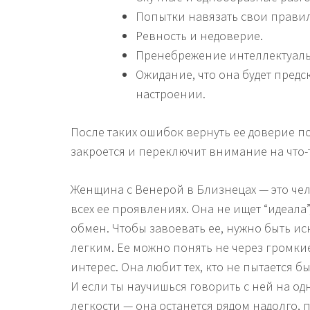
Попытки навязать свои правил
Ревность и недоверие.
Пренебрежение интеллектуаль
Ожидание, что она будет предс
настроении.
После таких ошибок вернуть ее доверие п
закроется и переключит внимание на что-т
Женщина с Венерой в Близнецах — это че
всех ее проявлениях. Она не ищет “идеала
обмен. Чтобы завоевать ее, нужно быть и
легким. Ее можно понять не через громкие 
интерес. Она любит тех, кто не пытается бы
И если ты научишься говорить с ней на од
легкости — она останется рядом надолго, 