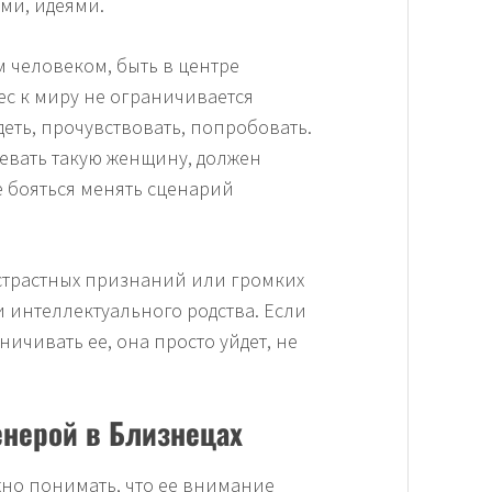
ми, идеями.
м человеком, быть в центре
ес к миру не ограничивается
деть, прочувствовать, попробовать.
евать такую женщину, должен
е бояться менять сценарий
страстных признаний или громких
 интеллектуального родства. Если
ичивать ее, она просто уйдет, не
енерой в Близнецах
жно понимать, что ее внимание