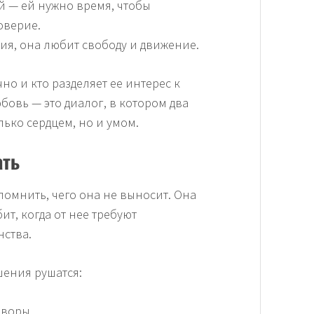
 — ей нужно время, чтобы
оверие.
ия, она любит свободу и движение.
чно и кто разделяет ее интерес к
бовь — это диалог, в котором два
лько сердцем, но и умом.
ать
помнить, чего она не выносит. Она
ит, когда от нее требуют
ства.
шения рушатся:
оворы.