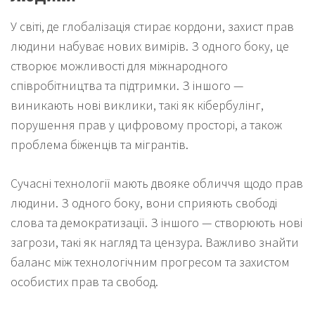
У світі, де глобалізація стирає кордони, захист прав
людини набуває нових вимірів. З одного боку, це
створює можливості для міжнародного
співробітництва та підтримки. З іншого —
виникають нові виклики, такі як кібербулінг,
порушення прав у цифровому просторі, а також
проблема біженців та мігрантів.
Сучасні технології мають двояке обличчя щодо прав
людини. З одного боку, вони сприяють свободі
слова та демократизації. З іншого — створюють нові
загрози, такі як нагляд та цензура. Важливо знайти
баланс між технологічним прогресом та захистом
особистих прав та свобод.