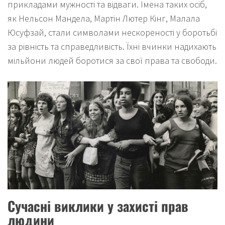
прикладами мужності та відваги. Імена таких осіб,
як Нельсон Мандела, Мартін Лютер Кінг, Малала
Юсуфзай, стали символами нескореності у боротьбі
за рівність та справедливість. Їхні вчинки надихають
мільйони людей боротися за свої права та свободи.
Сучасні виклики у захисті прав
людини