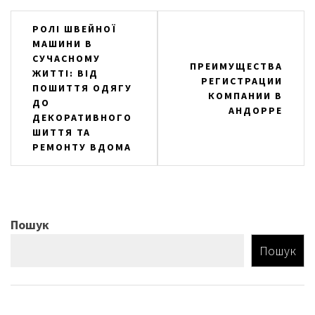
Навігація
РОЛІ ШВЕЙНОЇ
МАШИНИ В
записів
СУЧАСНОМУ
ПРЕИМУЩЕСТВА
ЖИТТІ: ВІД
РЕГИСТРАЦИИ
ПОШИТТЯ ОДЯГУ
КОМПАНИИ В
ДО
АНДОРРЕ
ДЕКОРАТИВНОГО
ШИТТЯ ТА
РЕМОНТУ ВДОМА
Пошук
Пошук