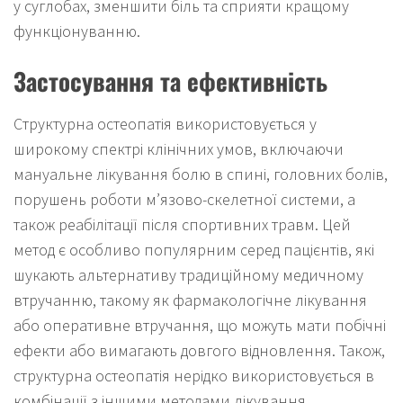
у суглобах, зменшити біль та сприяти кращому
функціонуванню.
Застосування та ефективність
Структурна остеопатія використовується у
широкому спектрі клінічних умов, включаючи
мануальне лікування болю в спині, головних болів,
порушень роботи м’язово-скелетної системи, а
також реабілітації після спортивних травм. Цей
метод є особливо популярним серед пацієнтів, які
шукають альтернативу традиційному медичному
втручанню, такому як фармакологічне лікування
або оперативне втручання, що можуть мати побічні
ефекти або вимагають довгого відновлення. Також,
структурна остеопатія нерідко використовується в
комбінації з іншими методами лікування,