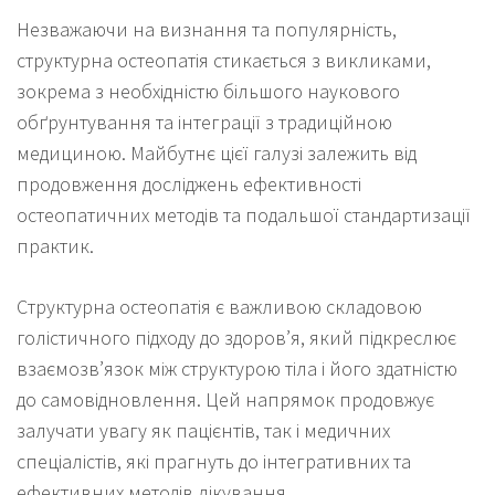
Незважаючи на визнання та популярність,
структурна остеопатія стикається з викликами,
зокрема з необхідністю більшого наукового
обґрунтування та інтеграції з традиційною
медициною. Майбутнє цієї галузі залежить від
продовження досліджень ефективності
остеопатичних методів та подальшої стандартизації
практик.
Структурна остеопатія є важливою складовою
голістичного підходу до здоров’я, який підкреслює
взаємозв’язок між структурою тіла і його здатністю
до самовідновлення. Цей напрямок продовжує
залучати увагу як пацієнтів, так і медичних
спеціалістів, які прагнуть до інтегративних та
ефективних методів лікування.