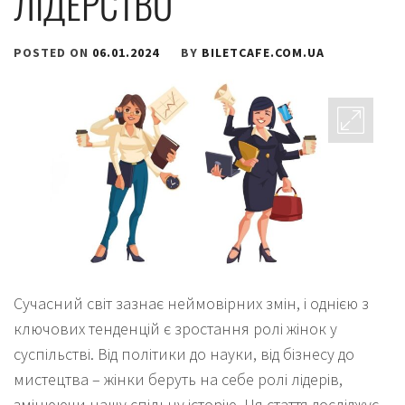
ЛІДЕРСТВО
POSTED ON
06.01.2024
BY
BILETCAFE.COM.UA
Сучасний світ зазнає неймовірних змін, і однією з
ключових тенденцій є зростання ролі жінок у
суспільстві. Від політики до науки, від бізнесу до
мистецтва – жінки беруть на себе ролі лідерів,
змінюючи нашу спільну історію. Ця стаття досліджує,