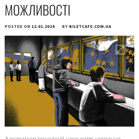
МОЖЛИВОСТІ
POSTED ON
12.01.2024
BY
BILETCAFE.COM.UA
З розвитком технологій наше життя невпинно