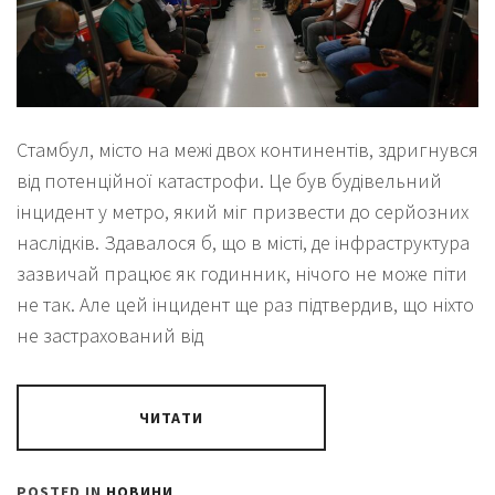
Стамбул, місто на межі двох континентів, здригнувся
від потенційної катастрофи. Це був будівельний
інцидент у метро, який міг призвести до серйозних
наслідків. Здавалося б, що в місті, де інфраструктура
зазвичай працює як годинник, нічого не може піти
не так. Але цей інцидент ще раз підтвердив, що ніхто
не застрахований від
ЧИТАТИ
POSTED IN
НОВИНИ