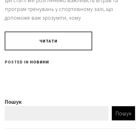
цій статті ми розглянемо важливість вправ та
програм тренувань у спортивному залі, що
допоможе вам зрозуміти, чому
ЧИТАТИ
POSTED IN
НОВИНИ
Пошук
Пошук