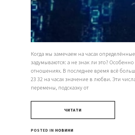
Когда мы замечаем на часах определённые
задумываются: а не знак ли это? Особенно 
отношениях. В последнее время всё больш
23 32 на часах значение в любви. Эти чис
перемены, подсказку от
ЧИТАТИ
POSTED IN
НОВИНИ